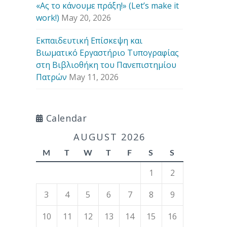
«Ας το κάνουμε πράξη!» (Let’s make it
work!)
May 20, 2026
Εκπαιδευτική Επίσκεψη και
Βιωματικό Εργαστήριο Τυπογραφίας
στη Βιβλιοθήκη του Πανεπιστημίου
Πατρών
May 11, 2026
Calendar
AUGUST 2026
M
T
W
T
F
S
S
1
2
3
4
5
6
7
8
9
10
11
12
13
14
15
16