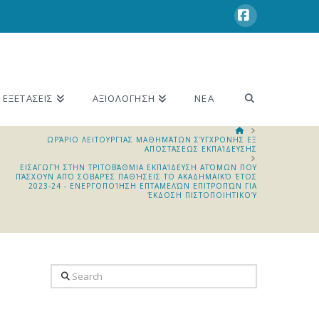
Facebook
ΕΞΕΤΑΣΕΙΣ
ΑΞΙΟΛΟΓΗΣΗ
ΝΕΑ
HOME
ΩΡΆΡΙΟ ΛΕΙΤΟΥΡΓΊΑΣ ΜΑΘΗΜΆΤΩΝ ΣΎΓΧΡΟΝΗΣ ΕΞ
ΑΠΟΣΤΆΣΕΩΣ ΕΚΠΑΊΔΕΥΣΗΣ
ΕΙΣΑΓΩΓΉ ΣΤΗΝ ΤΡΙΤΟΒΆΘΜΙΑ ΕΚΠΑΊΔΕΥΣΗ ΑΤΌΜΩΝ ΠΟΥ
ΠΆΣΧΟΥΝ ΑΠΌ ΣΟΒΑΡΈΣ ΠΑΘΉΣΕΙΣ ΤΟ ΑΚΑΔΗΜΑΪΚΌ ΈΤΟΣ
2023-24 - ΕΝΕΡΓΟΠΟΊΗΣΗ ΕΠΤΑΜΕΛΏΝ ΕΠΙΤΡΟΠΏΝ ΓΙΑ
ΈΚΔΟΣΗ ΠΙΣΤΟΠΟΙΗΤΙΚΟΎ
Search