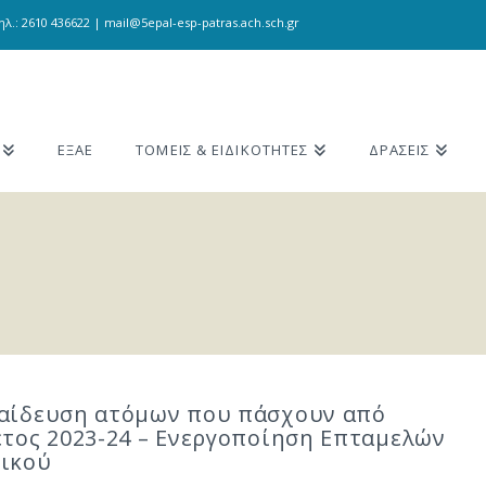
λ.: 2610 436622 | mail@5epal-esp-patras.ach.sch.gr
ΕΞΑΕ
ΤΟΜΕΙΣ & ΕΙΔΙΚΟΤΗΤΕΣ
ΔΡΑΣΕΙΣ
αίδευση ατόμων που πάσχουν από
έτος 2023-24 – Ενεργοποίηση Επταμελών
τικού