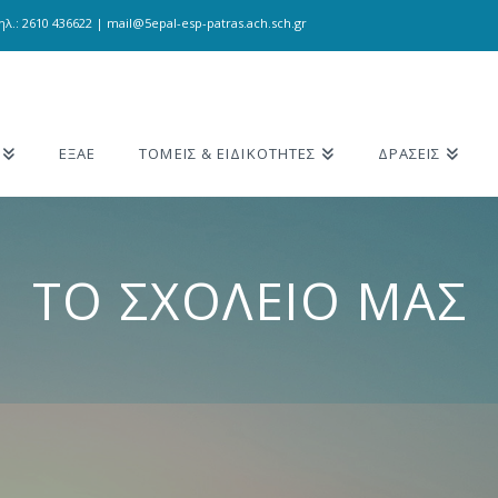
λ.: 2610 436622 | mail@5epal-esp-patras.ach.sch.gr
ΕΞΑΕ
ΤΟΜΕΙΣ & ΕΙΔΙΚΟΤΗΤΕΣ
ΔΡΑΣΕΙΣ
ΤΟ ΣΧΟΛΕΙΟ ΜΑΣ