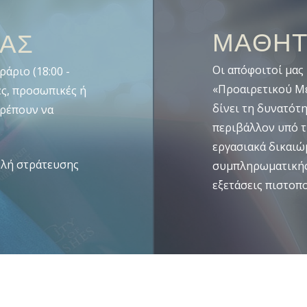
ΜΑΘΗΤ
ΙΑΣ
Οι απόφοιτοί μας
άριο (18:00 -
«Προαιρετικού Με
ές, προσωπικές ή
δίνει τη δυνατότ
τρέπουν να
περιβάλλον υπό τ
εργασιακά δικαιώμ
ολή στράτευσης
συμπληρωματικής
εξετάσεις πιστοπ