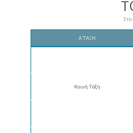
Τ
Στο
Α΄ ΤΑΞΗ
...
Κοινή Τάξη
...